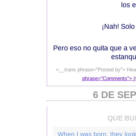
los 
¡Nah! Solo
Pero eso no quita que a v
estanqu
<__trans phrase="Posted by"> Hea
phrase="Comments"> (
6 DE SE
QUE BU
When I was born, they loo