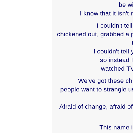
be wi
I know that it isn't
I couldn't te
chickened out, grabbed a 
I couldn't tell
so instead I
watched TV,
We've got these ch
people want to strangle us
Afraid of change, afraid 
This name is