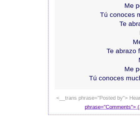
Me p
Tú conoces m
Te abr
M
Te abrazo 
Me p
Tú conoces mucha
<__trans phrase="Posted by"> Hear
phrase="Comments"> (