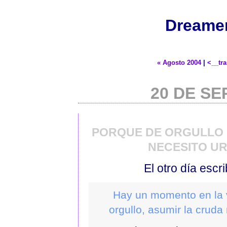
Dreamer
« Agosto 2004
|
<__tr
20 DE SE
PORQUE DE ORGULLO N
NECESITO UR
El otro día escr
Hay un momento en la v
orgullo, asumir la cruda