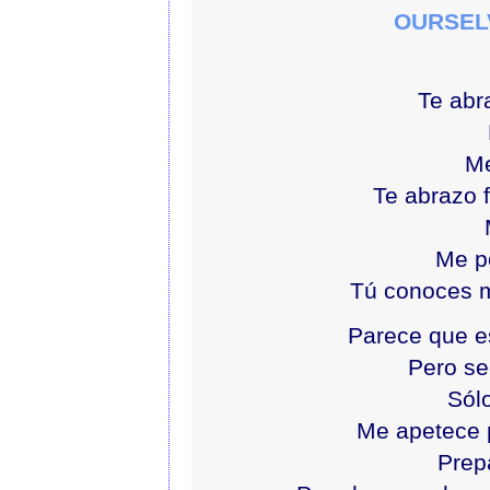
OURSEL
Te abr
M
Te abrazo 
Me p
Tú conoces m
Parece que es
Pero se
Sól
Me apetece 
Prep