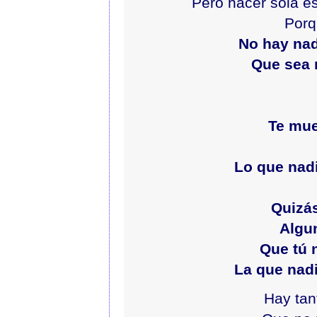
Pero hacer sola es
Porq
No hay nad
Que sea 
Te mue
Lo que nad
Quizá
Algun
Que tú 
La que nad
Hay tan