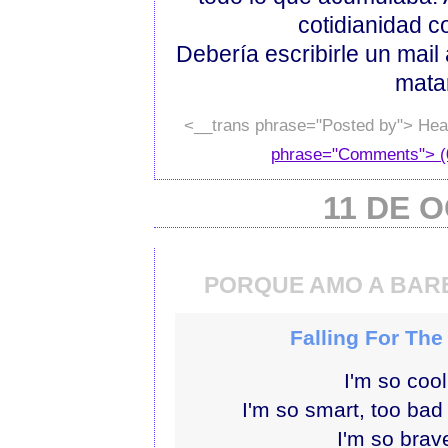
cotidianidad co
Debería escribirle un mail
matar
<__trans phrase="Posted by"> Hea
phrase="Comments"> (
11 DE 
PORQUE AMO A BAR
Falling For The
I'm so cool
I'm so smart, too bad 
I'm so brav