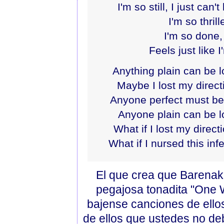
I'm so still, I just can
I'm so thrill
I'm so done,
Feels just like I
Anything plain can be l
Maybe I lost my directi
Anyone perfect must be 
Anyone plain can be l
What if I lost my direct
What if I nursed this in
El que crea que Barenake
pegajosa tonadita "One 
bajense canciones de ellos
de ellos que ustedes no de