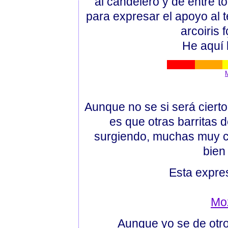
al candelero y de entre t
para expresar el apoyo al t
arcoiris f
He aquí l
M
Aunque no se si será cierto
es que otras barritas 
surgiendo, muchas muy có
bien
Esta expres
Moz
Aunque yo se de otros