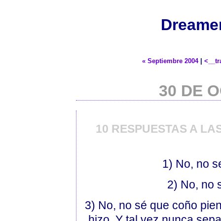
Dreamer
« Septiembre 2004
|
<__tr
30 DE 
10 RESPUESTAS A LA
1) No, no s
2) No, no 
3) No, no sé que coño pien
hizo. Y tal vez nunca sep