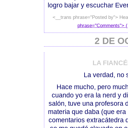
logro bajar y escuchar Ever
<__trans phrase="Posted by"> Hea
phrase="Comments"> (
2 DE O
LA FIANCÉE
La verdad, no 
Hace mucho, pero mucho 
cuando yo era la nerd y d
salón, tuve una profesora 
materia que daba (que era l
comentarios extracátedra q