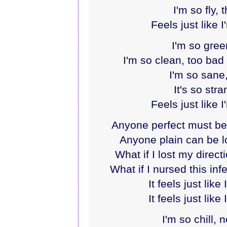
I'm so fly, 
Feels just like I
I'm so gree
I'm so clean, too bad I
I'm so sane,
It's so stra
Feels just like I
Anyone perfect must be 
Anyone plain can be l
What if I lost my direct
What if I nursed this in
It feels just like 
It feels just like 
I'm so chill, 