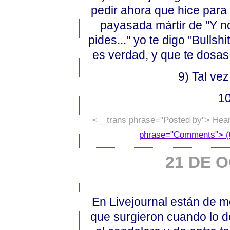
pedir ahora que hice para
payasada mártir de "Y n
pides..." yo te digo "Bulls
es verdad, y que te dosa
9) Tal ve
1
<__trans phrase="Posted by"> Hear
phrase="Comments"> (
21 DE 
En Livejournal están de mo
que surgieron cuando lo d